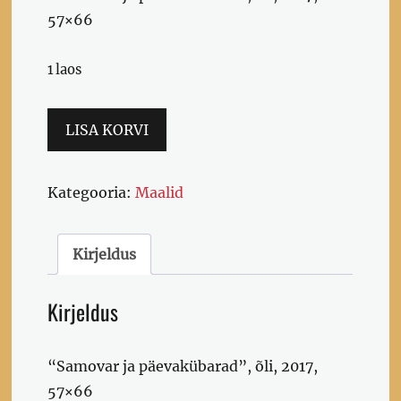
57×66
1 laos
"Samovar
LISA KORVI
ja
päevakübarad",
Kategooria:
Maalid
õli,
2017,
57x66
Kirjeldus
kogus
Kirjeldus
“Samovar ja päevakübarad”, õli, 2017,
57×66