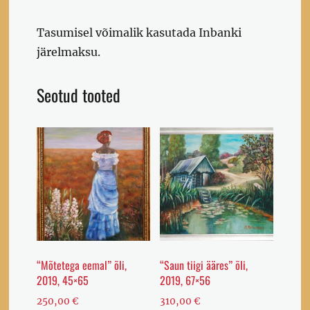
Tasumisel võimalik kasutada Inbanki
järelmaksu.
Seotud tooted
“Mõtetega eemal” õli,
“Saun tiigi ääres” õli,
2019, 45×65
2019, 67×56
250,00
€
310,00
€