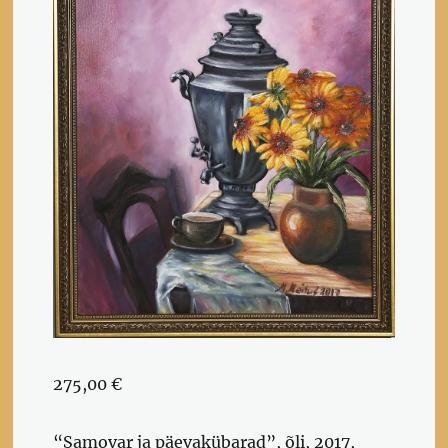
275,00
€
“Samovar ja päevakübarad”, õli, 2017,