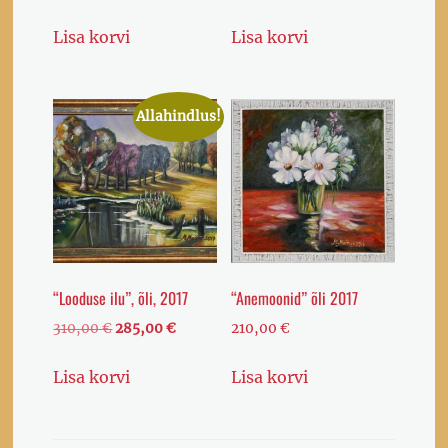
Lisa korvi
Lisa korvi
Allahindlus!
“Looduse ilu”, õli, 2017
“Anemoonid” õli 2017
Algne
Current
310,00
€
285,00
€
210,00
€
hind
price
oli:
is:
Lisa korvi
Lisa korvi
310,00 €.
285,00 €.