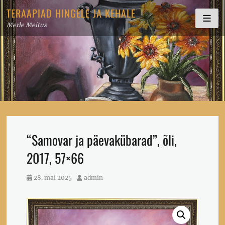
Skip
TERAAPIAD HINGELE JA KEHALE
to
Merle Meitus
content
“Samovar ja päevakübarad”, õli,
2017, 57×66
Posted
Author
28. mai 2025
admin
on